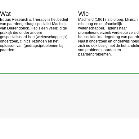
Wat
Wie
Equus Research & Therapy is het bedrijf
Machteld (1961) is bioloog, klinisch
van paardengedragsspecialist Machteld
etholoog en onafhankelijk
van Dierendonck. Het is een veelzijdige
wetenschapper. Tijdens haar
praktijk die onder andere
promotieonderzoek verdiepte ze zic
gespecialiseerd is in (wetenschappelijk)
het sociale kuddegedrag van paard
onderzoek, clinics, lezingen en het
Naast onderzoek en onderwijs houd
oplossen van (gedrags)problemen bij
zich nu ook bezig met de behandeli
paarden.
van probleempaarden en
paardenproblemen.